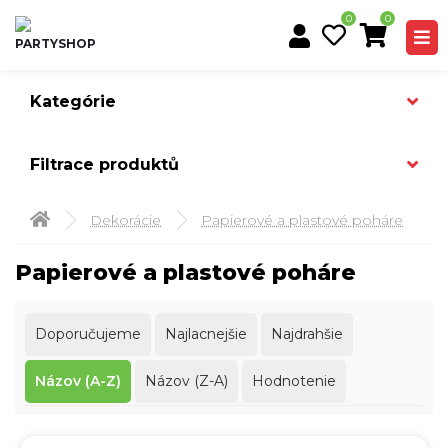
0
0
Kategórie
Filtrace produktů
Dekorácie
Papierové a plastové poháre
Papierové a plastové poháre
Doporučujeme
Najlacnejšie
Najdrahšie
Názov (A-Z)
Názov (Z-A)
Hodnotenie