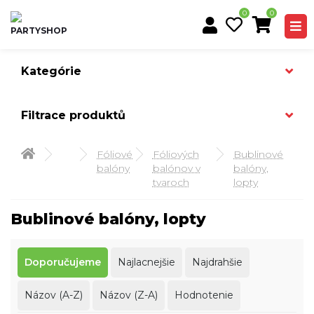
0
0
Kategórie
Filtrace produktů
Fóliové
Fóliových
Bublinové
balóny
balónov v
balóny,
tvaroch
lopty
Bublinové balóny, lopty
Doporučujeme
Najlacnejšie
Najdrahšie
Názov (A-Z)
Názov (Z-A)
Hodnotenie