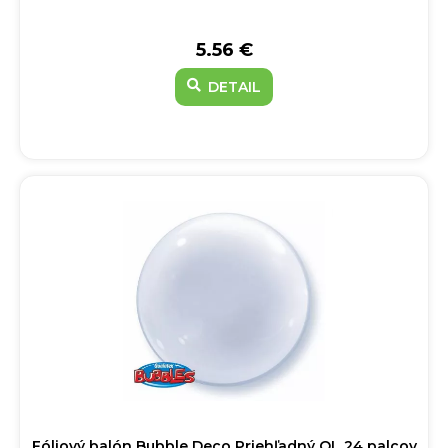
5.56 €
DETAIL
Fóliový balón Bubble Deco Priehľadný QL 24 palcov