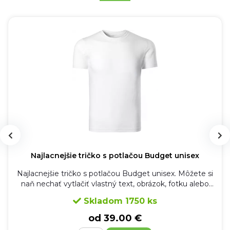
Najlacnejšie tričko s potlačou Budget unisex
Najlacnejšie tričko s potlačou Budget unisex. Môžete si
naň nechať vytlačiť vlastný text, obrázok, fotku alebo
všetko dohromady. Tričko sa hodí na jednorazové akcie,
Skladom 1750 ks
teambuildingy, detské tábory, rozlúčky so slobodou
alebo napríklad ako tričko na vodu.
od 39.00 €