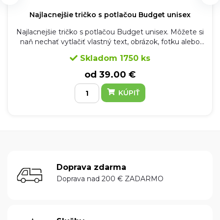
Najlacnejšie tričko s potlačou Budget unisex
Najlacnejšie tričko s potlačou Budget unisex. Môžete si
naň nechať vytlačiť vlastný text, obrázok, fotku alebo
všetko dohromady. Tričko sa hodí na jednorazové akcie,
Skladom 1750 ks
teambuildingy, detské tábory, rozlúčky so slobodou
alebo napríklad ako tričko na vodu.
od 39.00 €
KÚPIŤ
Doprava zdarma
Doprava nad 200 € ZADARMO