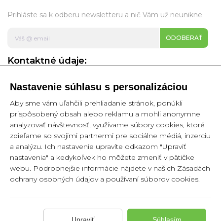
Prihláste sa k odberu newsletteru a nič Vám už neunikne.
ODOBERAŤ
Kontaktné údaje:
Nastavenie súhlasu s personalizáciou
ORAN SPIŠ s.r.o.
Agátová 1/19,
Aby sme vám uľahčili prehliadanie stránok, ponúkli
052 01 Spišská Nová Ves
prispôsobený obsah alebo reklamu a mohli anonymne
Slovakia
analyzovať návštevnosť, využívame súbory cookies, ktoré
zdieľame so svojimi partnermi pre sociálne médiá, inzerciu
IČO: 52286924
a analýzu. Ich nastavenie upravíte odkazom "Upraviť
DIČ: 2120983843
nastavenia" a kedykoľvek ho môžete zmeniť v pätičke
IČ DPH: SK2120983843
webu. Podrobnejšie informácie nájdete v našich Zásadách
ochrany osobných údajov a používaní súborov cookies.
E-mail:
info@partyshop.sk
Tel. číslo:
+421 903 603 415
Upraviť
Súhlasím