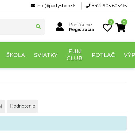
info@partyshop.sk
+421 903 603415
0
0
Prihlásenie
Registrácia
FUN
ŠKOLA
SVIATKY
POTLAČ
VÝ
CLUB
)
Hodnotenie