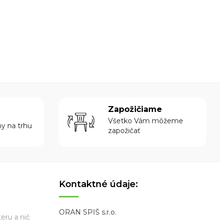
Zapožičiame
Všetko Vám môžeme
ny na trhu
zapožičať
Kontaktné údaje:
ORAN SPIŠ s.r.o.
eru a nič