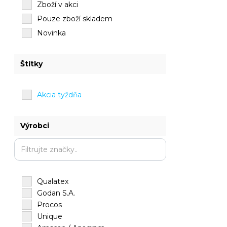
Zboží v akci
Pouze zboží skladem
Novinka
Štítky
Akcia tyždňa
Výrobci
Qualatex
Godan S.A.
Procos
Unique