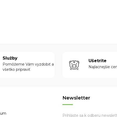
Služby
Ušetríte
Pomôžeme Vám vyzdobiť a
Najlacnejšie ce
všetko pripraviť
Newsletter
lium
Prihláste sa k odberu newslett