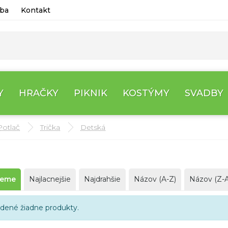
tba
Kontakt
Y
HRAČKY
PIKNIK
KOSTÝMY
SVADBY
Potlač
Trička
Detská
jeme
Najlacnejšie
Najdrahšie
Názov (A-Z)
Názov (Z-A
jdené žiadne produkty.