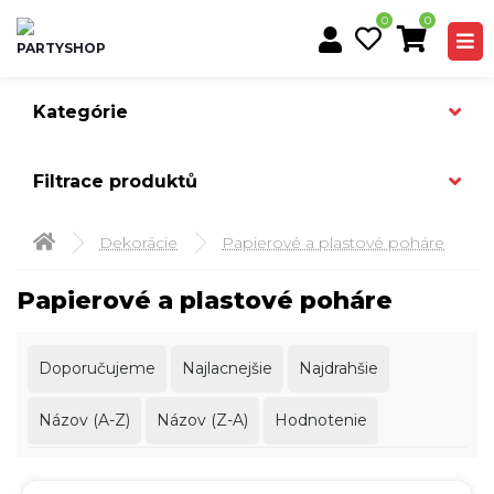
0
0
Kategórie
Filtrace produktů
Dekorácie
Papierové a plastové poháre
Papierové a plastové poháre
Doporučujeme
Najlacnejšie
Najdrahšie
Názov (A-Z)
Názov (Z-A)
Hodnotenie